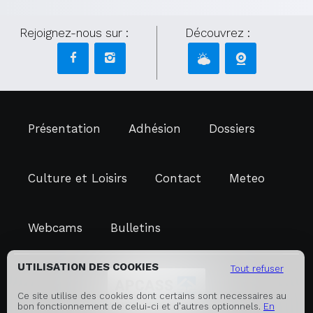
Rejoignez-nous sur :
Découvrez :
Présentation
Adhésion
Dossiers
Culture et Loisirs
Contact
Meteo
Webcams
Bulletins
UTILISATION DES COOKIES
Tout refuser
Ce site utilise des cookies dont certains sont necessaires au
bon fonctionnement de celui-ci et d'autres optionnels.
En