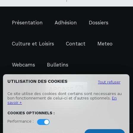
Présentation
Adhésion
Dossiers
Culture et Loisirs
Contact
Meteo
Webcams
Bulletins
UTILISATION DES COOKIES
Tout refuser
Ce site utilise des cookies dont certains sont necessaires au
bon fonctionnement de celui-ci et d'autres optionnels.
En
APCASS
savoir +
Avenue des Jeux Olympiques
COOKIES OPTIONNELS :
73620 Les Saisies
Performance :
e
Association des Propriétaires de Chalets et